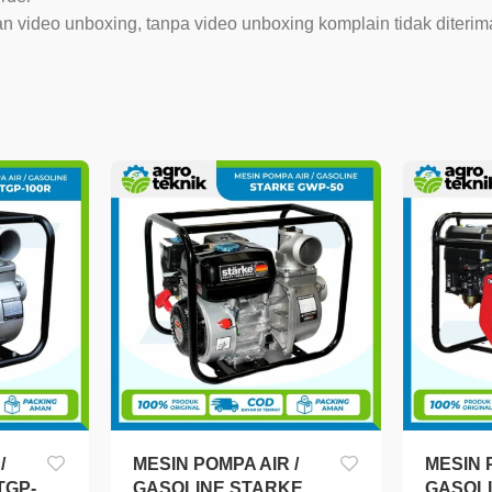
video unboxing, tanpa video unboxing komplain tidak diterim
/
MESIN POMPA AIR /
MESIN 
TGP-
GASOLINE STARKE
GASOLI