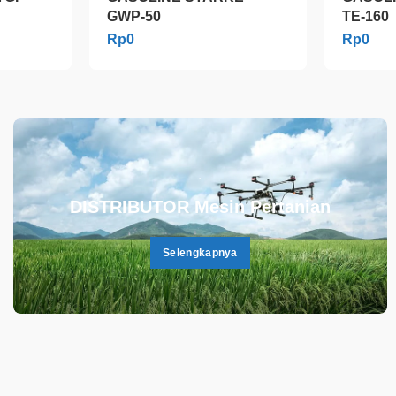
GWP-50
TE-160
Rp
0
Rp
0
.
DISTRIBUTOR Mesin Pertanian
Selengkapnya