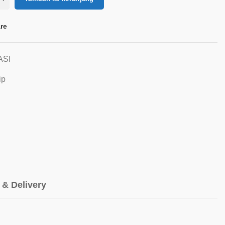
re
ASI
ip
 & Delivery