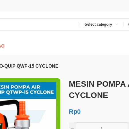
Select category
AQ
RO-QUIP QWP-15 CYCLONE
MESIN POMPA 
CYCLONE
Rp
0