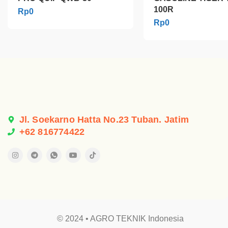
100R
Rp
0
Rp
0
Jl. Soekarno Hatta No.23 Tuban. Jatim
+62 816774422
© 2024 • AGRO TEKNIK Indonesia