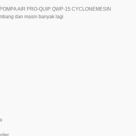
 POMPA AIR PRO-QUIP QWP-15 CYCLONEMESIN
ambang dan masin banyak lagi
a
rder