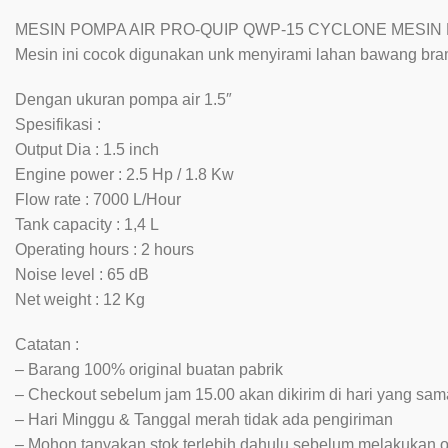
MESIN POMPA AIR PRO-QUIP QWP-15 CYCLONE MESIN
Mesin ini cocok digunakan unk menyirami lahan bawang br
Dengan ukuran pompa air 1.5″
Spesifikasi :
Output Dia : 1.5 inch
Engine power : 2.5 Hp / 1.8 Kw
Flow rate : 7000 L/Hour
Tank capacity : 1,4 L
Operating hours : 2 hours
Noise level : 65 dB
Net weight : 12 Kg
Catatan :
– Barang 100% original buatan pabrik
– Checkout sebelum jam 15.00 akan dikirim di hari yang sam
– Hari Minggu & Tanggal merah tidak ada pengiriman
– Mohon tanyakan stok terlebih dahulu sebelum melakukan o