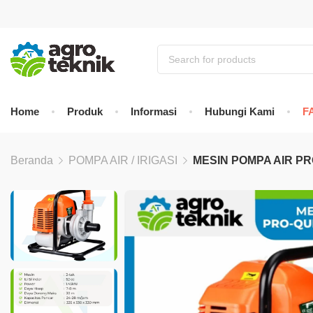
Home
Produk
Informasi
Hubungi Kami
F
Beranda
POMPA AIR / IRIGASI
MESIN POMPA AIR P