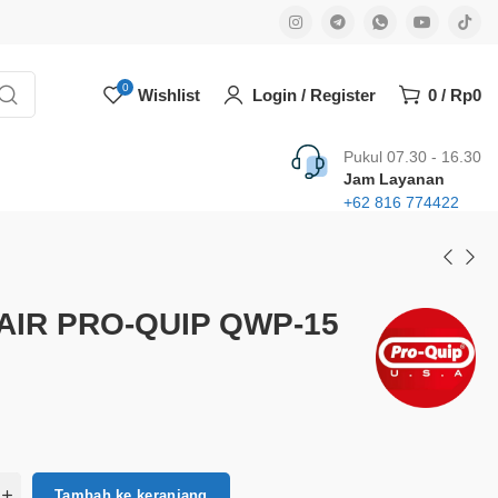
0
Wishlist
Login / Register
0
/
Rp
0
Pukul 07.30 - 16.30
Jam Layanan
+62 816 774422
AIR PRO-QUIP QWP-15
Tambah ke keranjang