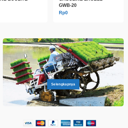
GWB-20
Rp
0
.
.
Selengkapnya