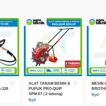
ALAT TANAM BENIH &
MESIN 
-328
PUPUK PRO-QUIP
BROTH
SPM-07 ( 2 tabung)
Rp
0
Rp
0