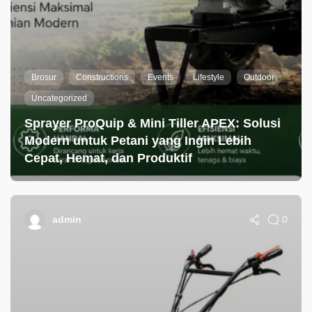
Brosur
Constructions
Events
Lifestyle
Outdoor
Uncategorized
Sprayer ProQuip & Mini Tiller APEX: Solusi
Modern untuk Petani yang Ingin Lebih
Cepat, Hemat, dan Produktif
0
admin