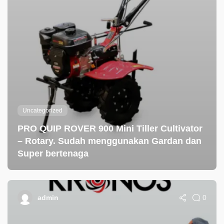
Uncategorized
PRO QUIP ROVER 900 Mini Tiller Cultivator
– Rotary. Sudah menggunakan Gardan dan
Super bertenaga
0
admin