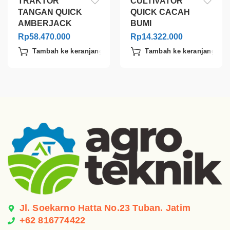
TRAKTOR
CULTIVATOR
TANGAN QUICK
QUICK CACAH
AMBERJACK
BUMI
Rp
58.470.000
Rp
14.322.000
Tambah ke keranjang
Tambah ke keranjang
Jl. Soekarno Hatta No.23 Tuban. Jatim
+62 816774422